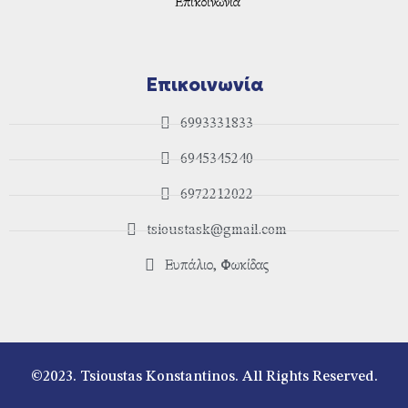
Επικοινωνία
Επικοινωνία
6993331833
6945345240
6972212022
tsioustask@gmail.com
Ευπάλιο, Φωκίδας
©2023. Tsioustas Konstantinos. All Rights Reserved.