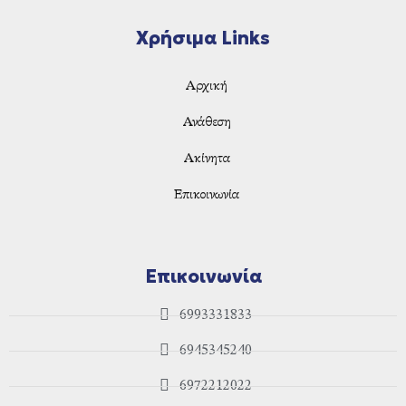
Χρήσιμα Links
Αρχική
Ανάθεση
Ακίνητα
Επικοινωνία
Επικοινωνία
6993331833
6945345240
6972212022