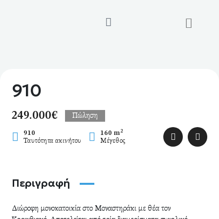
Μετάβαση
στο
περιεχόμενο
910
249.000€
Πώληση
2
910
160 m
Ταυτότητα ακινήτου
Μέγεθος
Περιγραφή
Διώροφη μονοκατοικία στο Μοναστηράκι με θέα τον