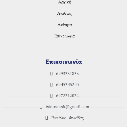
Αρχική
Ανάθεση
Ακίνητα
Επικοινωνία
Επικοινωνία
6993331833
6945345240
6972212022
tsioustask@gmail.com
Ευπάλιο, Φωκίδας