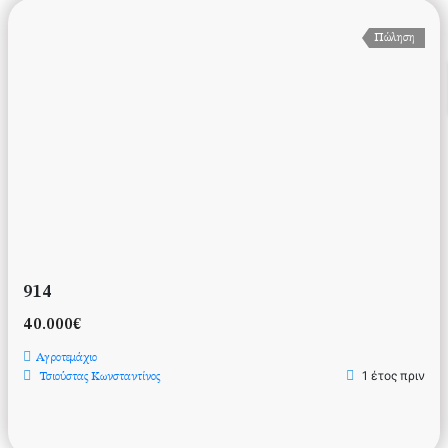
Πώληση
914
40.000€
Αγροτεμάχιο
1 έτος πριν
Τσιούστας Κωνσταντίνος