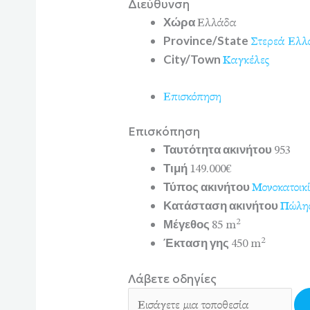
Διεύθυνση
Χώρα
Ελλάδα
Province/State
Στερεά Ελλ
City/Town
Καγκέλες
Επισκόπηση
Επισκόπηση
Ταυτότητα ακινήτου
953
Τιμή
149.000€
Τύπος ακινήτου
Μονοκατοικ
Κατάσταση ακινήτου
Πώλη
Μέγεθος
2
85 m
Έκταση γης
2
450 m
Λάβετε οδηγίες