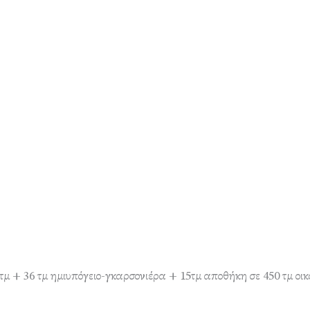
μ + 36 τμ ημιυπόγειο-γκαρσονιέρα + 15τμ αποθήκη σε 450 τμ οικ