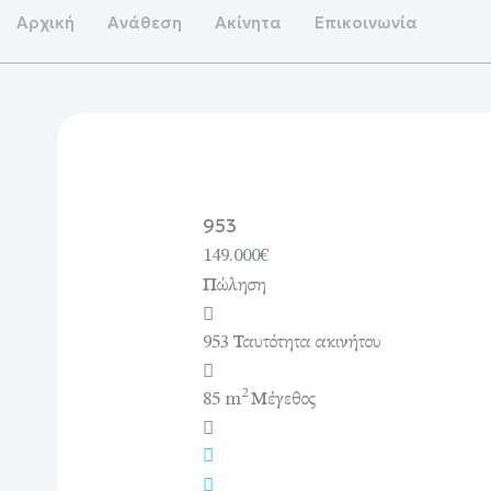
Μετάβαση
Αρχική
Ανάθεση
Ακίνητα
Επικοινωνία
στο
περιεχόμενο
953
149.000€
Πώληση
953
Ταυτότητα ακινήτου
2
85 m
Μέγεθος