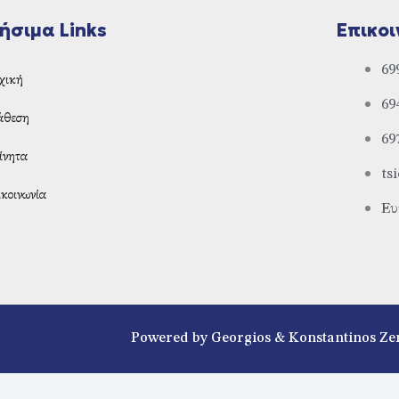
ήσιμα Links
Επικοι
69
χική
69
άθεση
69
ίνητα
ts
κοινωνία
Ευ
Powered by Georgios & Konstantinos Ze