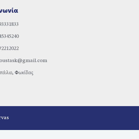
νωνία
93331833
45345240
72212022
ioustask@gmail.com
πάλιο, Φωκίδας
rvas