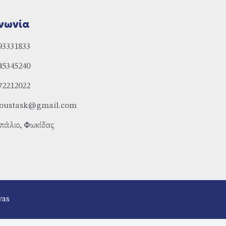
νωνία
93331833
45345240
72212022
ioustask@gmail.com
πάλιο, Φωκίδας
vas