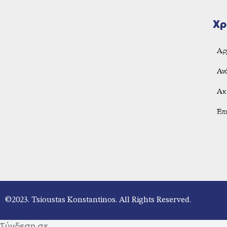
Χρ
Αρ
Αν
Ακ
Επι
©2023. Tsioustas Konstantinos. All Rights Reserved.
Σύνδεση σε