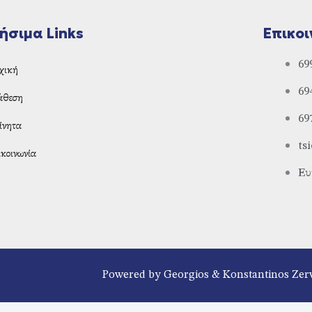
ήσιμα Links
Επικοι
69
χική
69
άθεση
69
ίνητα
ts
κοινωνία
Ευ
Powered by Georgios & Konstantinos Zer